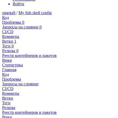
Войти
omega9
/
My fish shell config
Код
Проблемы
0
Запросы на слияние
0
CI/CD
Коммиты
Ветки
1
Теги
0
Релизы
0
Реестр контейнеров и пакетов
Вики
Статистика
Главная
Код
Проблемы
Запросы на слияние
CI/CD
Коммиты
Ветки
Теги
Релизы
Реестр контейнеров и пакетов
Вики