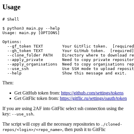
Usage
# Shell

$ python3 main.py --help

Usage: main.py [OPTIONS]

Options:

  --gf_token TEXT        Your GitFlic token.  [required
  --gh_token TEXT        Your GitHub token.  [required]

  --clone_folder PATH    Directory where to download re
  --apply_private        Need to copy private repositor
  --apply_organisations  Need to copy organisations rep
  --use_ssh              Use SSH mode to upload reposit
Then:
Get GitHub token from:
https://github.com/settings/tokens
Get GitFlic token from:
https://gitflic.ru/settings/oauth/token
If you are using 2AF into GitFlic select ssh connection using the
key:
.
--use_ssh
The script will copy all the necessary repositories to
./cloned-
, then push it to GitFlic
repos/<login>/<repo_name>