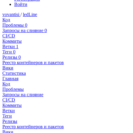
Войти
vovantisi
/
ledLine
Код
Проблемы
0
Запросы на слияние
0
CI/CD
Коммиты
Ветки
1
Теги
0
Релизы
0
Реестр контейнеров и пакетов
Вики
Статистика
Главная
Код
Проблемы
Запросы на слияние
CI/CD
Коммиты
Ветки
Теги
Релизы
Реестр контейнеров и пакетов
Вики