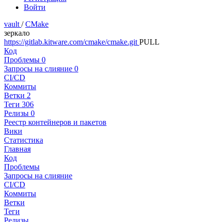
Войти
vault
/
CMake
зеркало
https://gitlab.kitware.com/cmake/cmake.git
PULL
Код
Проблемы
0
Запросы на слияние
0
CI/CD
Коммиты
Ветки
2
Теги
306
Релизы
0
Реестр контейнеров и пакетов
Вики
Статистика
Главная
Код
Проблемы
Запросы на слияние
CI/CD
Коммиты
Ветки
Теги
Релизы