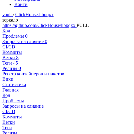
Войти
vault
/
ClickHouse-libpqxx
зеркало
https://github.com/ClickHouse/libpqxx
PULL
Код
Проблемы
0
Запросы на слияние
0
CI/CD
Коммиты
Ветки
8
Теги
45
Релизы
0
Реестр контейнеров и пакетов
Вики
Статистика
Главная
Код
Проблемы
Запросы на слияние
CI/CD
Коммиты
Ветки
Теги
Релизы