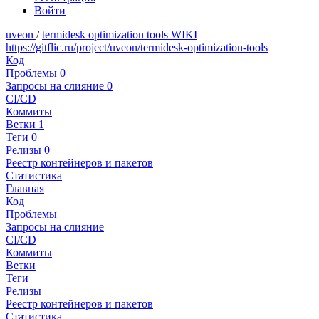
Войти
uveon
/
termidesk optimization tools WIKI
https://gitflic.ru/project/uveon/termidesk-optimization-tools
Код
Проблемы
0
Запросы на слияние
0
CI/CD
Коммиты
Ветки
1
Теги
0
Релизы
0
Реестр контейнеров и пакетов
Статистика
Главная
Код
Проблемы
Запросы на слияние
CI/CD
Коммиты
Ветки
Теги
Релизы
Реестр контейнеров и пакетов
Статистика