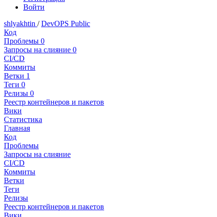
Войти
shlyakhtin
/
DevOPS Public
Код
Проблемы
0
Запросы на слияние
0
CI/CD
Коммиты
Ветки
1
Теги
0
Релизы
0
Реестр контейнеров и пакетов
Вики
Статистика
Главная
Код
Проблемы
Запросы на слияние
CI/CD
Коммиты
Ветки
Теги
Релизы
Реестр контейнеров и пакетов
Вики