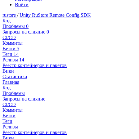
Войти
rustore
/
Unity RuStore Remote Config SDK
Код
Проблемы
0
Запросы на слияние
0
CI/CD
Коммиты
Ветки
5
Теги
14
Релизы
14
Реестр контейнеров и пакетов
Вики
Статистика
Главная
Код
Проблемы
Запросы на слияние
CI/CD
Коммиты
Ветки
Теги
Релизы
Реестр контейнеров и пакетов
Вики