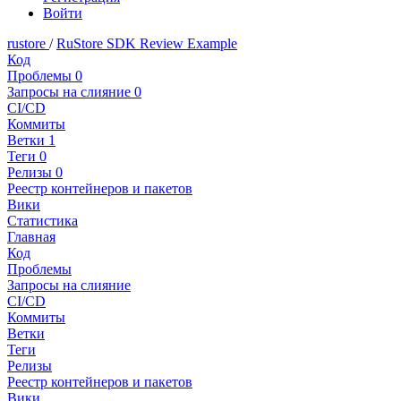
Войти
rustore
/
RuStore SDK Review Example
Код
Проблемы
0
Запросы на слияние
0
CI/CD
Коммиты
Ветки
1
Теги
0
Релизы
0
Реестр контейнеров и пакетов
Вики
Статистика
Главная
Код
Проблемы
Запросы на слияние
CI/CD
Коммиты
Ветки
Теги
Релизы
Реестр контейнеров и пакетов
Вики