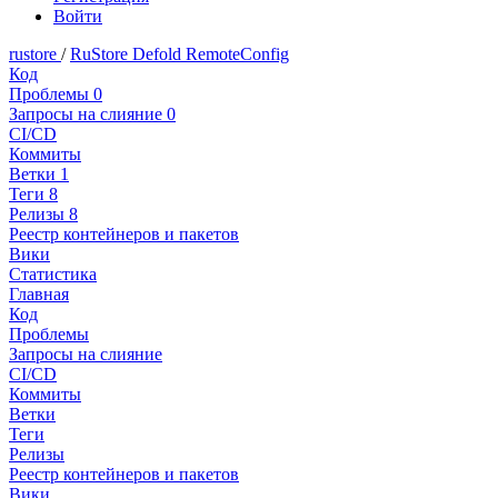
Войти
rustore
/
RuStore Defold RemoteConfig
Код
Проблемы
0
Запросы на слияние
0
CI/CD
Коммиты
Ветки
1
Теги
8
Релизы
8
Реестр контейнеров и пакетов
Вики
Статистика
Главная
Код
Проблемы
Запросы на слияние
CI/CD
Коммиты
Ветки
Теги
Релизы
Реестр контейнеров и пакетов
Вики