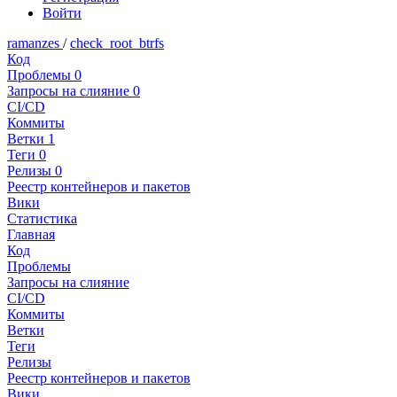
Войти
ramanzes
/
check_root_btrfs
Код
Проблемы
0
Запросы на слияние
0
CI/CD
Коммиты
Ветки
1
Теги
0
Релизы
0
Реестр контейнеров и пакетов
Вики
Статистика
Главная
Код
Проблемы
Запросы на слияние
CI/CD
Коммиты
Ветки
Теги
Релизы
Реестр контейнеров и пакетов
Вики