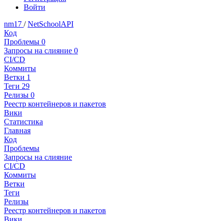
Войти
nm17
/
NetSchoolAPI
Код
Проблемы
0
Запросы на слияние
0
CI/CD
Коммиты
Ветки
1
Теги
29
Релизы
0
Реестр контейнеров и пакетов
Вики
Статистика
Главная
Код
Проблемы
Запросы на слияние
CI/CD
Коммиты
Ветки
Теги
Релизы
Реестр контейнеров и пакетов
Вики