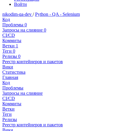
Войти
nikodim-qa-dev
/
Python - QA - Selenium
Код
Проблемы
0
Запросы на слияние
0
CI/CD
Коммиты
Ветки
1
Теги
0
Релизы
0
Реестр контейнеров и пакетов
Вики
Статистика
Главная
Код
Проблемы
Запросы на слияние
CI/CD
Коммиты
Ветки
Теги
Релизы
Реестр контейнеров и пакетов
Вики