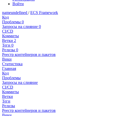
Войти
nameundefined
/
ECS Framework
Код
Проблемы
0
Запросы на слияние
0
CI/CD
Коммиты
Ветки
2
Теги
0
Релизы
0
Реестр контейнеров и пакетов
Вики
Статистика
Главная
Код
Проблемы
Запросы на слияние
CI/CD
Коммиты
Ветки
Теги
Релизы
Реестр контейнеров и пакетов
Вики