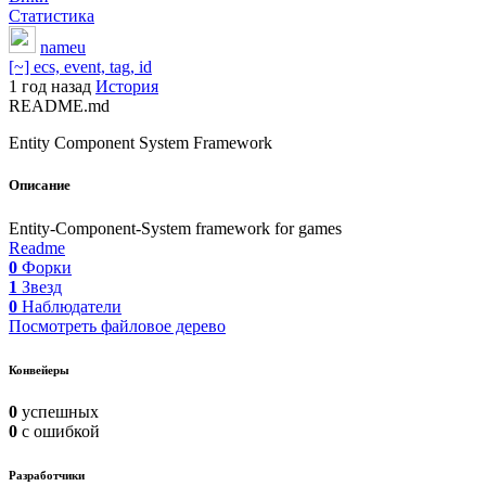
Статистика
nameu
[~] ecs, event, tag, id
1 год назад
История
README.md
Entity Component System Framework
Описание
Entity-Component-System framework for games
Readme
0
Форки
1
Звезд
0
Наблюдатели
Посмотреть файловое дерево
Конвейеры
0
успешных
0
с ошибкой
Разработчики