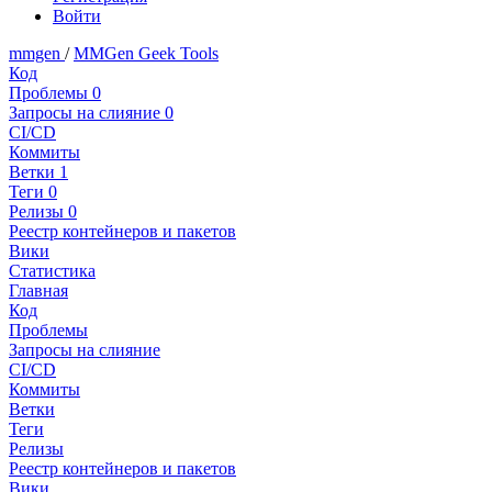
Войти
mmgen
/
MMGen Geek Tools
Код
Проблемы
0
Запросы на слияние
0
CI/CD
Коммиты
Ветки
1
Теги
0
Релизы
0
Реестр контейнеров и пакетов
Вики
Статистика
Главная
Код
Проблемы
Запросы на слияние
CI/CD
Коммиты
Ветки
Теги
Релизы
Реестр контейнеров и пакетов
Вики