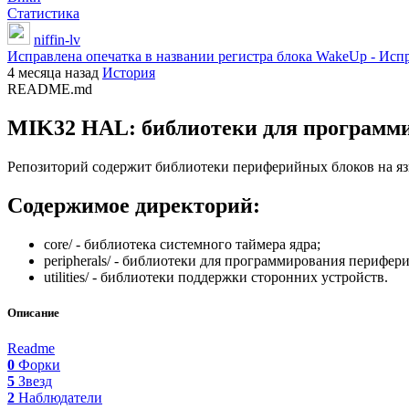
Статистика
niffin-lv
Исправлена опечатка в названии регистра блока WakeUp - И
4 месяца назад
История
README.md
MIK32 HAL: библиотеки для программ
Репозиторий содержит библиотеки периферийных блоков на я
Содержимое директорий:
core/ - библиотека системного таймера ядра;
peripherals/ - библиотеки для программирования перифе
utilities/ - библиотеки поддержки сторонних устройств.
Описание
Readme
0
Форки
5
Звезд
2
Наблюдатели