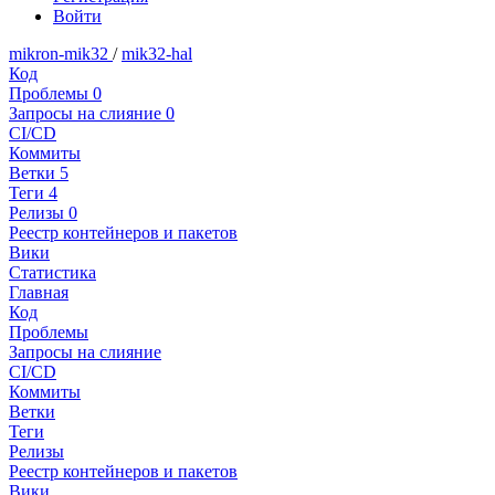
Войти
mikron-mik32
/
mik32-hal
Код
Проблемы
0
Запросы на слияние
0
CI/CD
Коммиты
Ветки
5
Теги
4
Релизы
0
Реестр контейнеров и пакетов
Вики
Статистика
Главная
Код
Проблемы
Запросы на слияние
CI/CD
Коммиты
Ветки
Теги
Релизы
Реестр контейнеров и пакетов
Вики