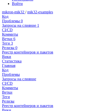
Войти
mikron-mik32
/
mik32-examples
Код
Проблемы
0
Запросы на слияние
1
CI/CD
Коммиты
Ветки
6
Теги
3
Релизы
0
Реестр контейнеров и пакетов
Вики
Статистика
Главная
Код
Проблемы
Запросы на слияние
CI/CD
Коммиты
Ветки
Теги
Релизы
Реестр контейнеров и пакетов
Вики