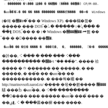
 - ������� �⤥��� 䠩�� � ��᪮� (��ࠧ�� ��᪮�) CP/M-80.

(�뫠 �஢�७� ࠡ�� � Windows XP). ���樠�쭠�
����� ��� DOS ࠡ�⠥� �����।�⢥��� �
��⮬ DOS, ࠡ�� � �।� Windows �஢��﫠�� ⮫쪮 ��
ࠡ�� � ��ࠧ��� ��᪮�.
�訡��, ⠪ ��� � ��� ��� ⠪���
���������� �஢�ન “�� ��ࠪ�”. ���� 祫
���� � ᠬ ������ �� �����, � ��
�����, � ��ࠪ� �� �ணࠬ�� ��
�����������. � ���쭥�襬 ��
http://marinovsoft.narod.ru/ ���� �몫��뢠���� ᫥���
騥 ���ᨨ �ணࠬ��, � ⠪�� ��������
������ ��� ����� �ணࠬ� ��� ࠡ��� �
��ࢥ⮬, ⠪ � ���㬥��樨 ��� ����.