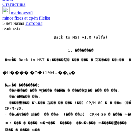
Статистика
marinovsoft
minor fixes at cp/m filelist
5 лет назад
История
readme.txt
                      Back to MST v1.0 (alfa)

                            1. ��������

��ࠧ��� �ଠ� CP/M - ��ࢥ�.
 �ணࠬ�� ��������:

 - ��ନ஢��� ��ࠧ� ॠ���� ��᪮� � �����뢠�� ��ࠧ� �� ��᪨.

 - ��ଠ�஢��� ��᪨.

 - ����஢��� �⤥��� 䠩�� �� ��� (��ࠧ) CP/M-80 � � ��᪠ (��ࠧ
 CP/M-80.

 - ��ᬠ�ਢ��� 䠩��  �� ��᪥  (��ࠧ� ��᪠)  CP/M-80 � ���� ⥪��
 HEX ��� � ���� ⥪�⮢���  �����. ��ᬠ�ਢ��� ⮪�����஢����  
 䠩�� � ���� ⥪��.
