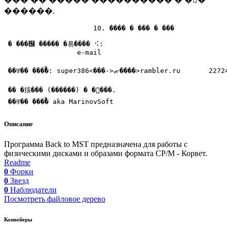
������.
                      10. ���� � ��� � ���

 � ���஬ ����� �易���� ⠪:

                  e-mail                               
 ��ਭ�� ���ࣨ�: super386<���->ᯠ����>rambler.ru       22724
 �� �㧡��� (������) � ����.

Описание
Программа Back to MST предназначена для работы с
физическими дисками и образами формата CP/M - Корвет.
Readme
0
Форки
0
Звезд
0
Наблюдатели
Посмотреть файловое дерево
Конвейеры