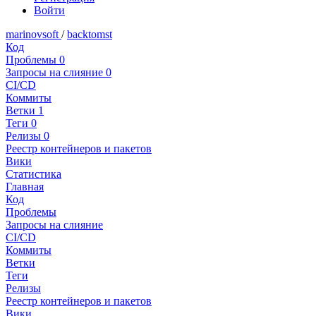
Войти
marinovsoft
/
backtomst
Код
Проблемы
0
Запросы на слияние
0
CI/CD
Коммиты
Ветки
1
Теги
0
Релизы
0
Реестр контейнеров и пакетов
Вики
Статистика
Главная
Код
Проблемы
Запросы на слияние
CI/CD
Коммиты
Ветки
Теги
Релизы
Реестр контейнеров и пакетов
Вики