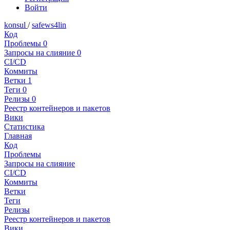
Войти
konsul
/
safews4lin
Код
Проблемы
0
Запросы на слияние
0
CI/CD
Коммиты
Ветки
1
Теги
0
Релизы
0
Реестр контейнеров и пакетов
Вики
Статистика
Главная
Код
Проблемы
Запросы на слияние
CI/CD
Коммиты
Ветки
Теги
Релизы
Реестр контейнеров и пакетов
Вики