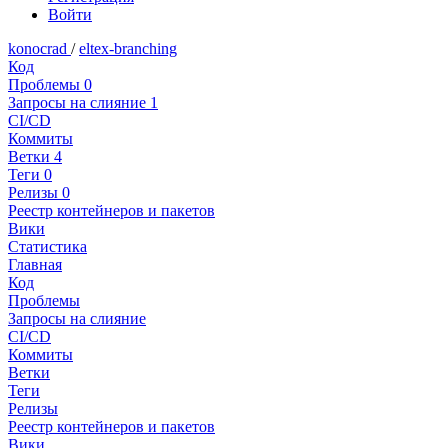
Войти
konocrad
/
eltex-branching
Код
Проблемы
0
Запросы на слияние
1
CI/CD
Коммиты
Ветки
4
Теги
0
Релизы
0
Реестр контейнеров и пакетов
Вики
Статистика
Главная
Код
Проблемы
Запросы на слияние
CI/CD
Коммиты
Ветки
Теги
Релизы
Реестр контейнеров и пакетов
Вики