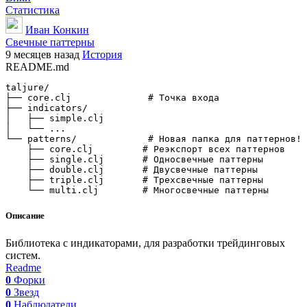
Статистика
Иван Конкин
Свечные паттерны
9 месяцев назад
История
README.md
taljure/

├── core.clj              # Точка входа

├── indicators/

│   ├── simple.clj

│   └── ...

└── patterns/             # Новая папка для паттернов!

    ├── core.clj         # Реэкспорт всех паттернов

    ├── single.clj       # Односвечные паттерны

    ├── double.clj       # Двусвечные паттерны  

    ├── triple.clj       # Трехсвечные паттерны

Описание
Библиотека с индикаторами, для разработки трейдинговых
систем.
Readme
0
Форки
0
Звезд
0
Наблюдатели