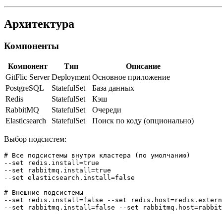
Архитектура
Компоненты
Компонент
Тип
Описание
GitFlic Server
Deployment
Основное приложение
PostgreSQL
StatefulSet
База данных
Redis
StatefulSet
Кэш
RabbitMQ
StatefulSet
Очереди
Elasticsearch
StatefulSet
Поиск по коду (опционально)
Выбор подсистем:
# Все подсистемы внутри кластера (по умолчанию)

--set redis.install=true

--set rabbitmq.install=true

--set elasticsearch.install=false

# Внешние подсистемы

--set redis.install=false --set redis.host=redis.extern