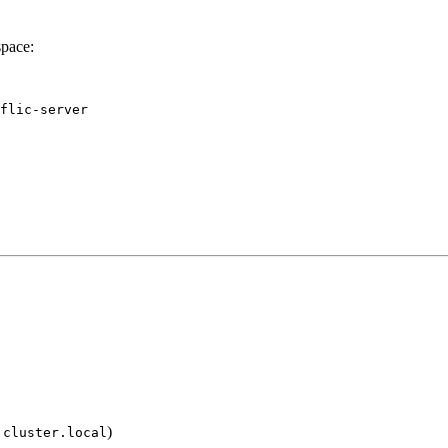
pace:
)
.cluster.local