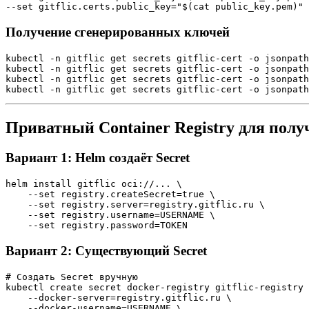
Получение сгенерированных ключей
kubectl -n gitflic get secrets gitflic-cert -o jsonpath
kubectl -n gitflic get secrets gitflic-cert -o jsonpath
kubectl -n gitflic get secrets gitflic-cert -o jsonpath
Приватный Container Registry для пол
Вариант 1: Helm создаёт Secret
helm install gitflic oci://... \

    --set registry.createSecret=true \

    --set registry.server=registry.gitflic.ru \

    --set registry.username=USERNAME \

Вариант 2: Существующий Secret
# Создать Secret вручную

kubectl create secret docker-registry gitflic-registry 
    --docker-server=registry.gitflic.ru \

    --docker-username=USERNAME \
