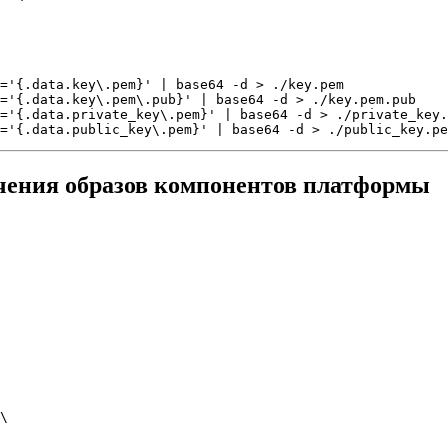
='{.data.key\.pem}' | base64 -d > ./key.pem

='{.data.key\.pem\.pub}' | base64 -d > ./key.pem.pub

='{.data.private_key\.pem}' | base64 -d > ./private_key.
учения образов компонентов платформы
\
