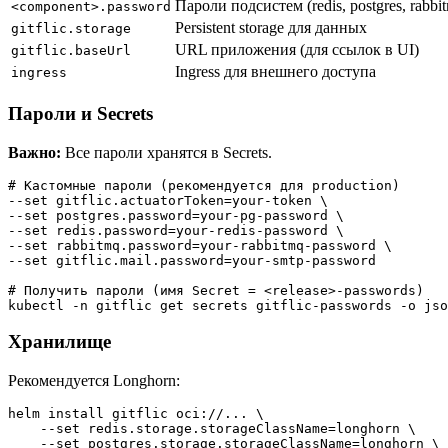
Пароли подсистем (redis, postgres, rabbit
<component>.password
Persistent storage для данных
gitflic.storage
URL приложения (для ссылок в UI)
gitflic.baseUrl
Ingress для внешнего доступа
ingress
Пароли и Secrets
Важно:
Все пароли хранятся в Secrets.
# Кастомные пароли (рекомендуется для production)

--set gitflic.actuatorToken=your-token \

--set postgres.password=your-pg-password \

--set redis.password=your-redis-password \

--set rabbitmq.password=your-rabbitmq-password \

--set gitflic.mail.password=your-smtp-password

# Получить пароли (имя Secret = <release>-passwords)

Хранилище
Рекомендуется Longhorn:
helm install gitflic oci://... \

    --set redis.storage.storageClassName=longhorn \

    --set postgres.storage.storageClassName=longhorn \
