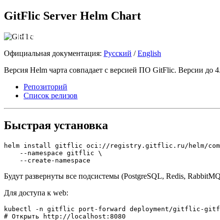
GitFlic Server Helm Chart
HELM Chart - GitFlic Server
Официальная документация:
Русский
/
English
Версия Helm чарта совпадает с версией ПО GitFlic. Версии до 4.
Репозиторий
Список релизов
Быстрая установка
helm install gitflic oci://registry.gitflic.ru/helm/com
    --namespace gitflic \

Будут развернуты все подсистемы (PostgreSQL, Redis, Rabbit
Для доступа к web:
kubectl -n gitflic port-forward deployment/gitflic-gitf