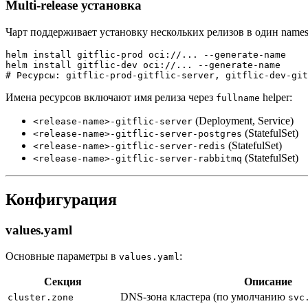
Multi-release установка
Чарт поддерживает установку нескольких релизов в один names
helm install gitflic-prod oci://... --generate-name

helm install gitflic-dev oci://... --generate-name

Имена ресурсов включают имя релиза через
helper:
fullname
(Deployment, Service)
<release-name>-gitflic-server
(StatefulSet)
<release-name>-gitflic-server-postgres
(StatefulSet)
<release-name>-gitflic-server-redis
(StatefulSet)
<release-name>-gitflic-server-rabbitmq
Конфигурация
values.yaml
Основные параметры в
:
values.yaml
Секция
Описание
DNS-зона кластера (по умолчанию
cluster.zone
svc