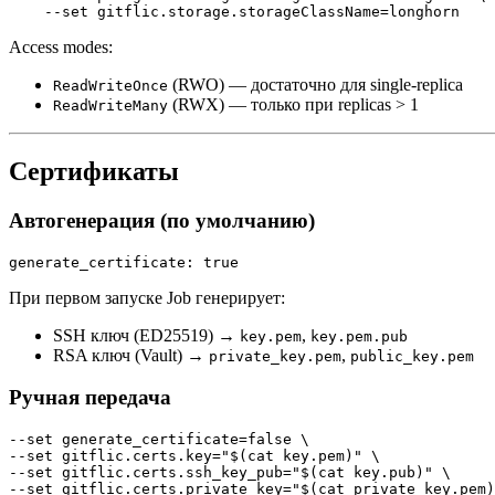
Access modes:
(RWO) — достаточно для single-replica
ReadWriteOnce
(RWX) — только при replicas > 1
ReadWriteMany
Сертификаты
Автогенерация (по умолчанию)
При первом запуске Job генерирует:
SSH ключ (ED25519) →
,
key.pem
key.pem.pub
RSA ключ (Vault) →
,
private_key.pem
public_key.pem
Ручная передача
--set generate_certificate=false \

--set gitflic.certs.key="$(cat key.pem)" \

--set gitflic.certs.ssh_key_pub="$(cat key.pub)" \

--set gitflic.certs.private_key="$(cat private_key.pem)