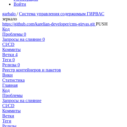
Войти
garbalo
/
Система управления содержимым ГИРВАС
зеркало
https://github.com/karelian-developer/cms-girvas.git
PUSH
Код
Проблемы
0
Запросы на слияние
0
CI/CD
Коммиты
Ветки
4
Теги
0
Релизы
0
Реестр контейнеров и пакетов
Вики
Статистика
Главная
Код
Проблемы
Запросы на слияние
CI/CD
Коммиты
Ветки
Теги
Релизы