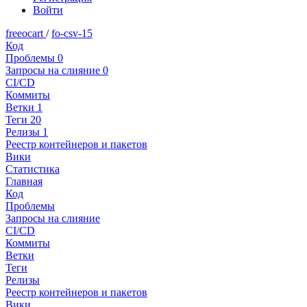
Войти
freeocart
/
fo-csv-15
Код
Проблемы
0
Запросы на слияние
0
CI/CD
Коммиты
Ветки
1
Теги
20
Релизы
1
Реестр контейнеров и пакетов
Вики
Статистика
Главная
Код
Проблемы
Запросы на слияние
CI/CD
Коммиты
Ветки
Теги
Релизы
Реестр контейнеров и пакетов
Вики