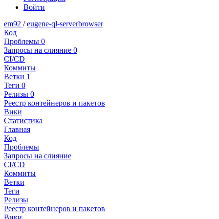
Войти
em92
/
eugene-ql-serverbrowser
Код
Проблемы
0
Запросы на слияние
0
CI/CD
Коммиты
Ветки
1
Теги
0
Релизы
0
Реестр контейнеров и пакетов
Вики
Статистика
Главная
Код
Проблемы
Запросы на слияние
CI/CD
Коммиты
Ветки
Теги
Релизы
Реестр контейнеров и пакетов
Вики