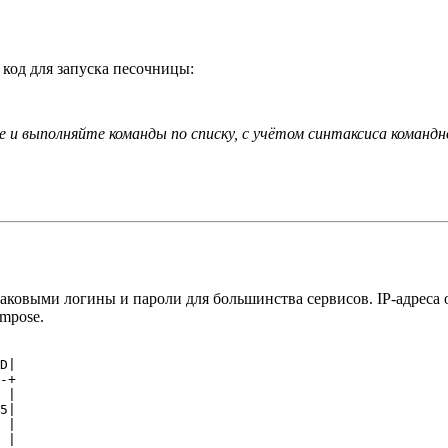
 код для запуска песочницы:
е и выполняйте команды по списку, с учётом синтаксиса команд
наковыми логины и пароли для большинства сервисов. IP-адреса о
mpose.
D|

-+

 |

5|

 |

 |
