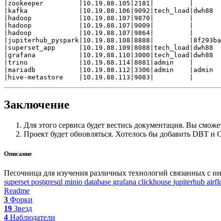
|zookeeper         |10.19.88.105|2181|         |       
|kafka             |10.19.88.106|9092|tech_load|dwh88  
|hadoop            |10.19.88.107|9870|         |       
|hadoop            |10.19.88.107|9009|         |       
|hadoop            |10.19.88.107|9864|         |       
|jupiterhub_pyspark|10.19.88.108|8888|         |8f293ba
|superset_app      |10.19.88.109|8088|tech_load|dwh88  
|grafana           |10.19.88.110|3000|tech_load|dwh88  
|trino             |10.19.88.114|8081|admin    |       
|mariadb           |10.19.88.112|3306|admin    |admin  
Заключение
Для этого сервиса будет вестись документация. Вы сможет
Проект будет обновляться. Хотелось бы добавить DBT и 
Описание
Песочница для изучения различных технологий связанных с и
superset
postgresql
minio
database
grafana
clickhouse
jupiterhub
airf
Readme
3
Форки
19
Звезд
4
Наблюдатели