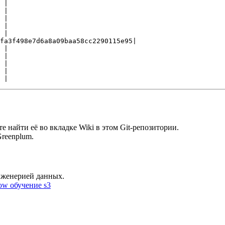
 |

 |

 |

 |

 |

fa3f498e7d6a8a09baa58cc2290115e95|

 |

 |

 |

 |

е найти её во вкладке Wiki в этом Git-репозитории.
Greenplum.
нженерией данных.
low
обучение
s3