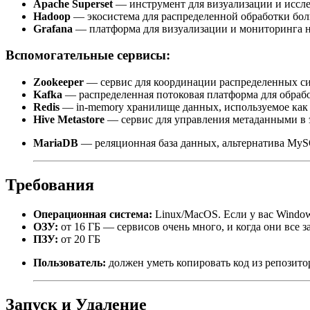
Apache Superset
— инструмент для визуализации и иссл
Hadoop
— экосистема для распределенной обработки бо
Grafana
— платформа для визуализации и мониторинга н
Вспомогательные сервисы:
Zookeeper
— сервис для координации распределенных си
Kafka
— распределенная потоковая платформа для обрабо
Redis
— in-memory хранилище данных, используемое как
Hive Metastore
— сервис для управления метаданными в 
MariaDB
— реляционная база данных, альтернатива My
Требования
Операционная система:
Linux/MacOS. Если у вас Windows
ОЗУ:
от 16 ГБ — сервисов очень много, и когда они все 
ПЗУ:
от 20 ГБ
Пользователь:
должен уметь копировать код из репозитор
Запуск и Удаление