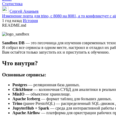
Статистика
Сергей Ананьев
Изменение порта для trino, с 8080 на 8081, а то конфликтует с ai
1 год назад
История
README.md
Sandbox DB
— это песочница для изучения современных техно
Я собрал все сервисы в одном месте, настроил и отладил их раб
Вам остаётся только запустить их и приступить к обучению.
Что внутри?
Основные сервисы:
Postgres
— реляционная база данных.
ClickHouse
— колоночная СУБД для аналитики в реально
MinIO
— объектное хранилище.
Apache Iceberg
— формат таблиц для больших данных.
Trino
(ранее PrestoSQL) — распределенный SQL-движок 
JupyterHub + Spark
— среда для интерактивной работы 
Apache Airflow
— платформа для оркестрации рабочих пр