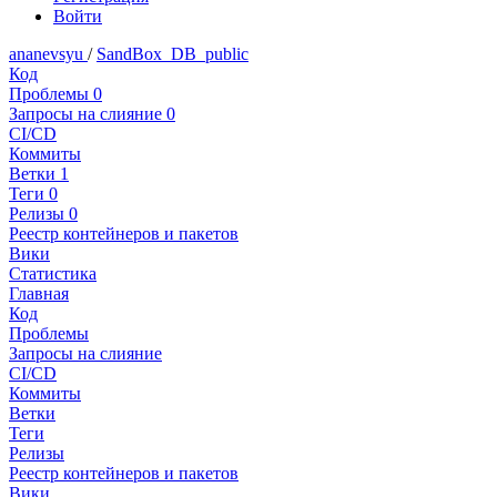
Войти
ananevsyu
/
SandBox_DB_public
Код
Проблемы
0
Запросы на слияние
0
CI/CD
Коммиты
Ветки
1
Теги
0
Релизы
0
Реестр контейнеров и пакетов
Вики
Статистика
Главная
Код
Проблемы
Запросы на слияние
CI/CD
Коммиты
Ветки
Теги
Релизы
Реестр контейнеров и пакетов
Вики