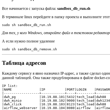
Все начинается с запуска файла:
sandbox_db_run.sh
В терминале linux перейдите в папку проекта и выполните этот
Для тех, у кого Windows, откройте файл в текстовом редактор
А если нужно полное удаление
Таблица адресов
Каждому сервису я явно назначил IP-адрес, а также сделал оди
данной таблицей. Она также продублирована в файле docker-co
IP list:

|NAME              |IP          |PORT|LOGIN    |PASSWOR
|------------------+------------+----+---------+-------
|dwh_pg            |10.19.88.101|5432|tech_load|dwh88  
|dwh_minio         |10.19.88.102|9000|tech_load|dwh1234
|dwh_click         |10.19.88.103|8123|tech_load|dwh88  
|airflow_webserver |10.19.88.104|8080|airflow  |airflow