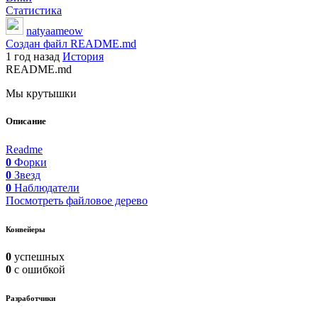
Статистика
natyaameow
Создан файл README.md
1 год назад
История
README.md
Мы крутышки
Описание
Readme
0
Форки
0
Звезд
0
Наблюдатели
Посмотреть файловое дерево
Конвейеры
0
успешных
0
с ошибкой
Разработчики