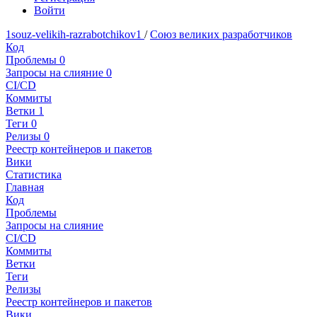
Войти
1souz-velikih-razrabotchikov1
/
Союз великих разработчиков
Код
Проблемы
0
Запросы на слияние
0
CI/CD
Коммиты
Ветки
1
Теги
0
Релизы
0
Реестр контейнеров и пакетов
Вики
Статистика
Главная
Код
Проблемы
Запросы на слияние
CI/CD
Коммиты
Ветки
Теги
Релизы
Реестр контейнеров и пакетов
Вики